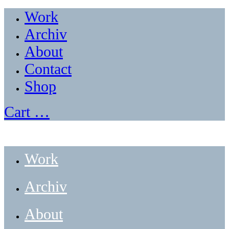
Work
Archiv
About
Contact
Shop
Cart
…
Work
Archiv
About